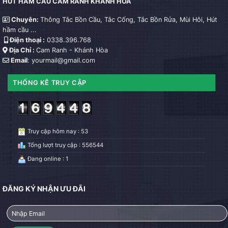
HÚT HẦM CẦU CAM RANH KHÁNH HÒA
Chuyên:
Thông Tắc Bồn Cầu, Tắc Cống, Tắc Bồn Rửa, Mùi Hôi, Hút
hầm cầu ...
Điện thoại :
0338.396.768
Địa Chỉ :
Cam Ranh - Khánh Hòa
Email
: yourmail@gmail.com
THỐNG KÊ TRUY CẬP
Truy cập hôm nay : 53
Tổng lượt truy cập : 556544
Đang online : 1
ĐĂNG KÝ NHẬN ƯU ĐÃI