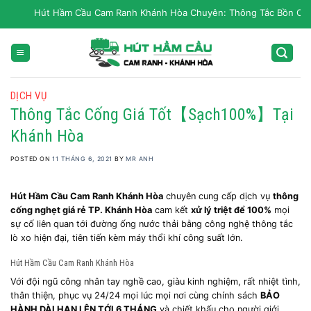
Skip
Hút Hầm Cầu Cam Ranh Khánh Hòa Chuyên: Thông Tắc Bồn Cầu, Tắc 
to
content
DỊCH VỤ
Thông Tắc Cống Giá Tốt【Sạch100%】Tại
Khánh Hòa
POSTED ON
11 THÁNG 6, 2021
BY
MR ANH
Hút Hầm Cầu Cam Ranh Khánh Hòa
chuyên cung cấp dịch vụ
thông
cống nghẹt giá rẻ TP. Khánh Hòa
cam kết
xử lý triệt để 100%
mọi
sự cố liên quan tới đường ống nước thải bằng công nghệ thông tắc
lò xo hiện đại, tiên tiến kèm máy thổi khí công suất lớn.
Hút Hầm Cầu Cam Ranh Khánh Hòa
Với đội ngũ công nhân tay nghề cao, giàu kinh nghiệm, rất nhiệt tình,
thân thiện, phục vụ 24/24 mọi lúc mọi nơi cùng chính sách
BẢO
HÀNH DÀI HẠN LÊN TỚI 6 THÁNG
và chiết khấu cho người giới